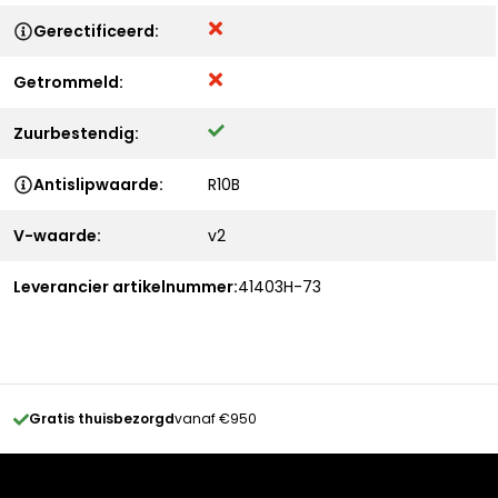
Gerectificeerd:
Getrommeld:
Zuurbestendig:
Antislipwaarde:
R10B
V-waarde:
v2
Leverancier artikelnummer:
41403H-73
Gratis thuisbezorgd
vanaf €950