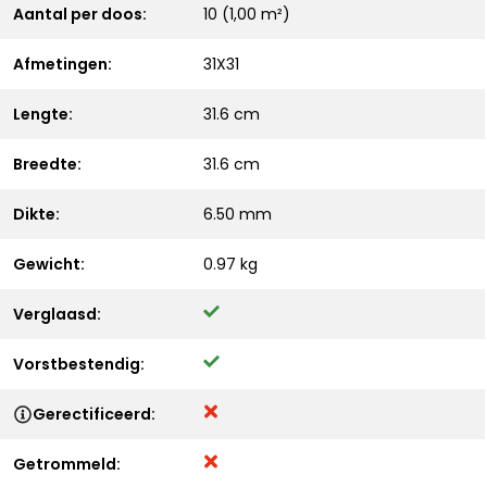
Aantal per doos:
10 (1,00 m²)
Afmetingen:
31X31
Lengte:
31.6 cm
Breedte:
31.6 cm
Dikte:
6.50 mm
Gewicht:
0.97 kg
Verglaasd:
Vorstbestendig:
Gerectificeerd:
Getrommeld: