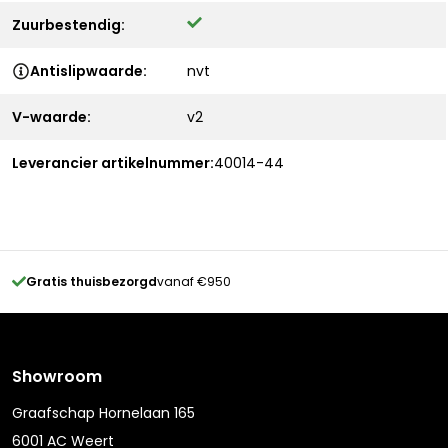
Zuurbestendig:
Antislipwaarde:
nvt
V-waarde:
v2
Leverancier artikelnummer:
40014-44
Gratis thuisbezorgd
vanaf €950
Showroom
Graafschap Hornelaan 165
6001 AC Weert