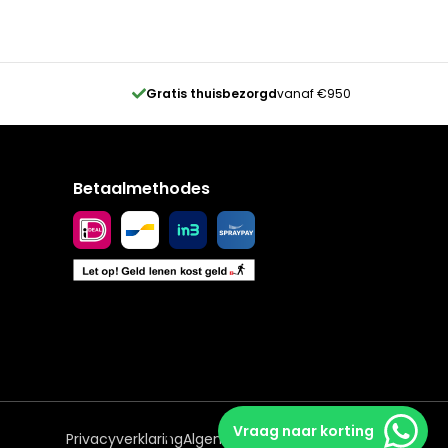
Gratis thuisbezorgd
vanaf €950
Betaalmethodes
Vraag naar korting
Privacyverklaring
Algemene voorwaarden