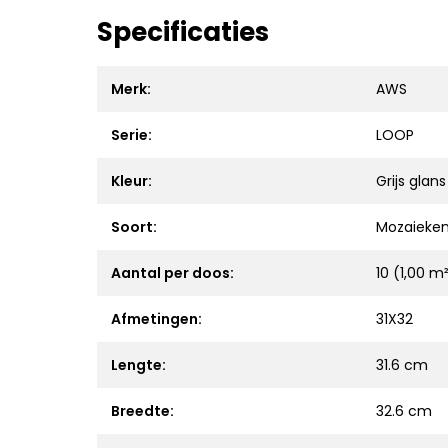
Specificaties
Merk:
AWS
Serie:
LOOP
Kleur:
Grijs glans
Soort:
Mozaieke
Aantal per doos:
10 (1,00 m
Afmetingen:
31X32
Lengte:
31.6 cm
Breedte:
32.6 cm