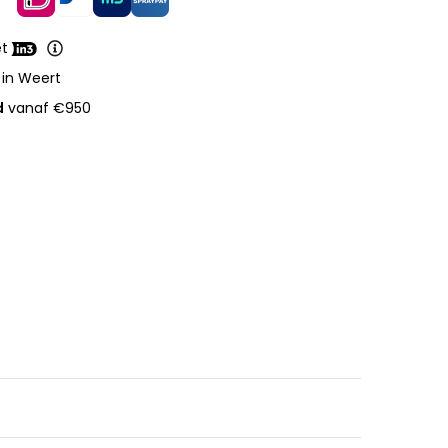
et
 in Weert
d
vanaf €950