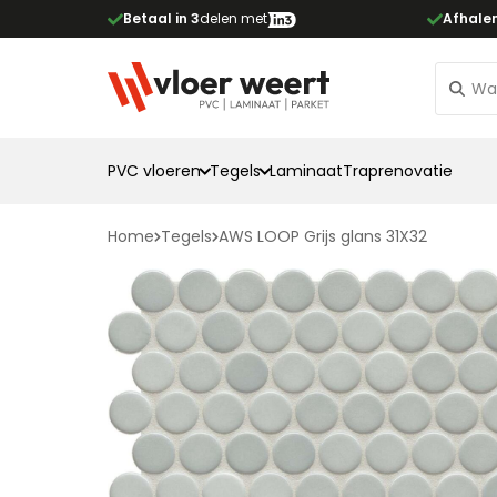
Betaal in 3
delen met
Afhale
PVC vloeren
Tegels
Laminaat
Traprenovatie
Home
Tegels
AWS LOOP Grijs glans 31X32