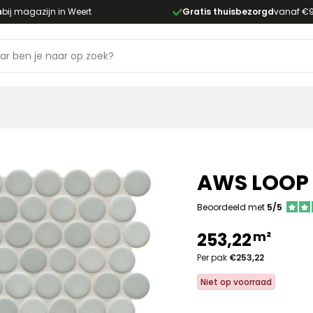
n
bij magazijn in Weert
Gratis thuisbezorgd
vanaf €
AWS LOOP G
Beoordeeld met
5/5
m²
253,22
Per pak
€253,22
Niet op voorraad