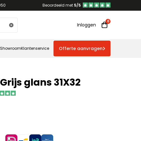
950
Beoordeeld met
5/5
Inloggen
Offerte aanvragen
Showroom
Klantenservice
rijs glans 31X32