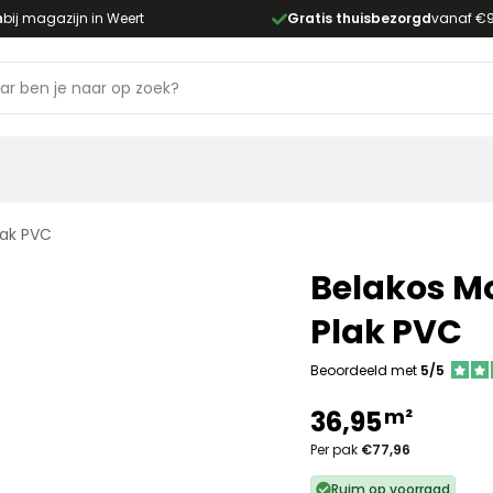
n
bij magazijn in Weert
Gratis thuisbezorgd
vanaf €
lak PVC
Belakos Mo
Plak PVC
Beoordeeld met
5/5
m²
36,95
Per pak
€77,96
Ruim op voorraad