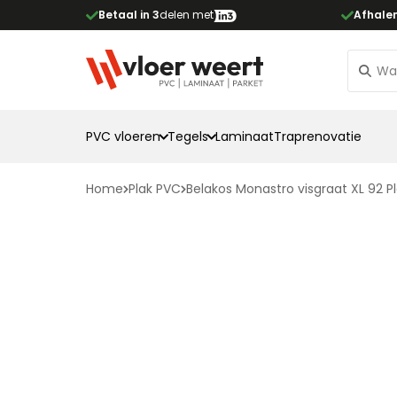
Betaal in 3
delen met
Afhale
PVC vloeren
Tegels
Laminaat
Traprenovatie
Home
Plak PVC
Belakos Monastro visgraat XL 92 P