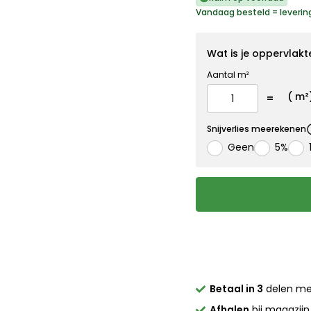
Vandaag besteld = leverin
Wat is je oppervlakt
Aantal m²
(
m²
Snijverlies meerekenen
Geen
5%
Betaal in 3
delen m
Afhalen
bij magazijn