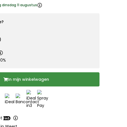
g dinsdag 11 augustus
e?
)
10%
In mijn winkelwagen
et
 in Weert