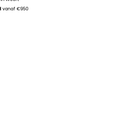
d
vanaf €950