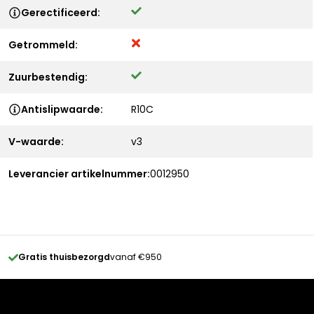
Gerectificeerd:
Getrommeld:
Zuurbestendig:
Antislipwaarde:
R10C
V-waarde:
v3
Leverancier artikelnummer:
0012950
Gratis thuisbezorgd
vanaf €950