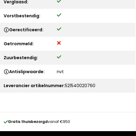
Verglaasd:
Vorstbestendig:
Gerectificeerd:
Getrommeld:
Zuurbestendig:
Antislipwaarde:
nvt
Leverancier artikelnummer:
521540020760
Gratis thuisbezorgd
vanaf €950