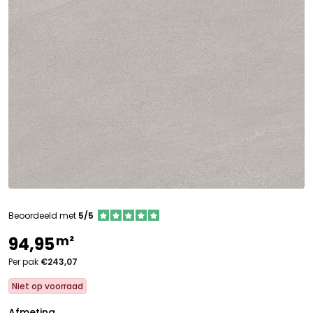
Beoordeeld met
5/5
m²
94,95
Per pak
€243,07
Niet op voorraad
Afmeting