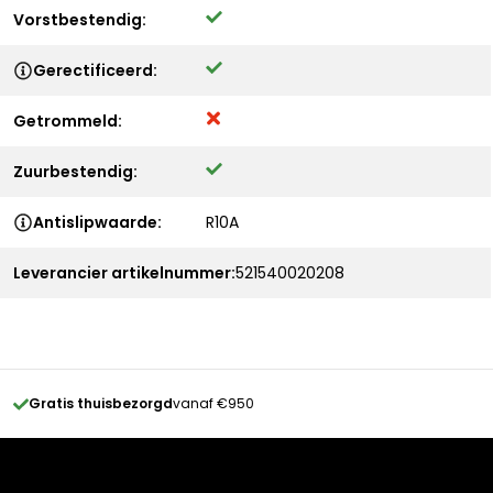
Vorstbestendig:
Gerectificeerd:
Getrommeld:
Zuurbestendig:
Antislipwaarde:
R10A
Leverancier artikelnummer:
521540020208
Gratis thuisbezorgd
vanaf €950