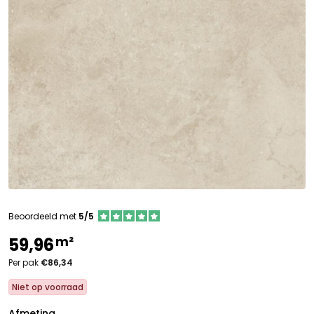
Beoordeeld met
5/5
m²
59,96
Per pak
€86,34
Niet op voorraad
Afmeting