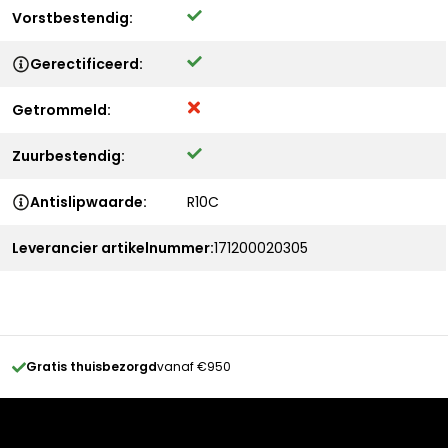
Vorstbestendig:
Gerectificeerd:
Getrommeld:
Zuurbestendig:
Antislipwaarde:
R10C
Leverancier artikelnummer:
171200020305
Gratis thuisbezorgd
vanaf €950