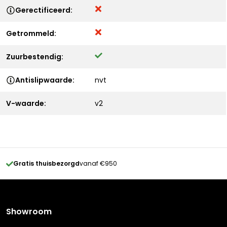
Gerectificeerd:
Getrommeld:
Zuurbestendig:
Antislipwaarde:
nvt
V-waarde:
v2
Gratis thuisbezorgd
vanaf €950
Showroom