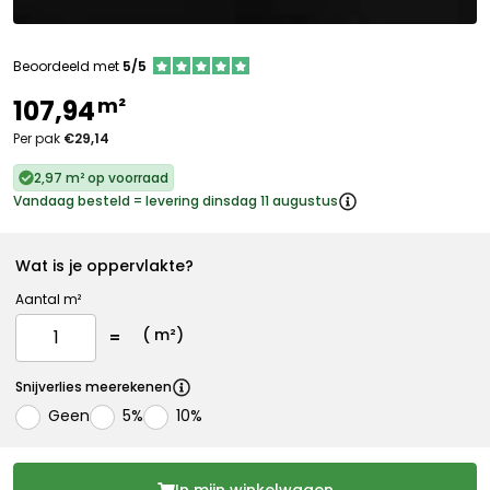
Beoordeeld met
5/5
m²
107,94
Per pak
€29,14
2,97 m² op voorraad
Vandaag besteld = levering dinsdag 11 augustus
Wat is je oppervlakte?
Aantal m²
(
m²)
Snijverlies meerekenen
Geen
5%
10%