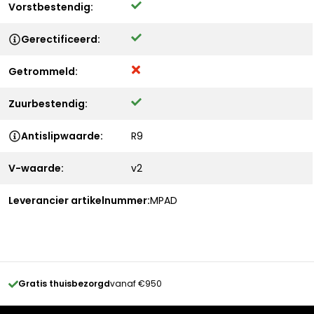
Vorstbestendig:
Gerectificeerd:
Getrommeld:
Zuurbestendig:
Antislipwaarde:
R9
V-waarde:
v2
Leverancier artikelnummer:
MPAD
Gratis thuisbezorgd
vanaf €950