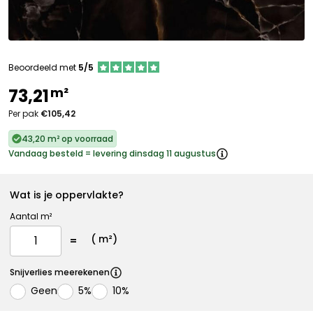
Beoordeeld met
5/5
m²
73,21
Per pak
€105,42
43,20 m² op voorraad
Vandaag besteld = levering dinsdag 11 augustus
Wat is je oppervlakte?
Aantal m²
(
m²)
Snijverlies meerekenen
Geen
5%
10%