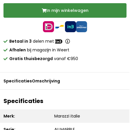
In mijn winkelwagen
Betaal in 3
delen met
Afhalen
bij magazijn in Weert
Gratis thuisbezorgd
vanaf €950
Specificaties
Omschrijving
Specificaties
Merk:
Marazzi italie
Serie:
ALLMARBLE