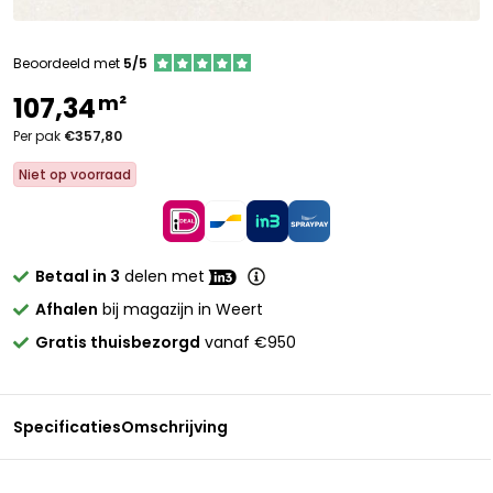
Beoordeeld met
5/5
m²
107,34
Per pak
€357,80
Niet op voorraad
Betaal in 3
delen met
Afhalen
bij magazijn in Weert
Gratis thuisbezorgd
vanaf €950
Specificaties
Omschrijving