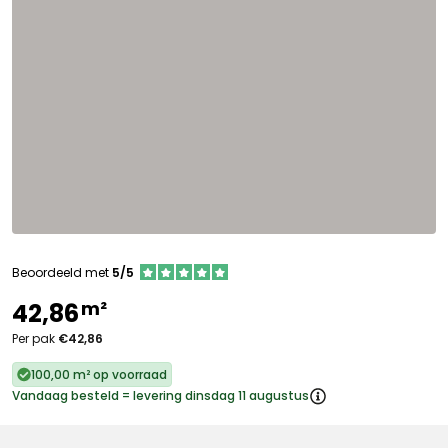
Beoordeeld met
5/5
m²
42,86
Per pak
€42,86
100,00 m² op voorraad
Vandaag besteld = levering dinsdag 11 augustus