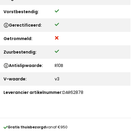
Vorstbestendig:
Gerectificeerd:
Getrommeld:
Zuurbestendig:
Antislipwaarde:
R10B
V-waarde:
v3
Leverancier artikelnummer:
DAR62878
Gratis thuisbezorgd
vanaf €950