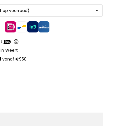
et
 in Weert
d
vanaf €950