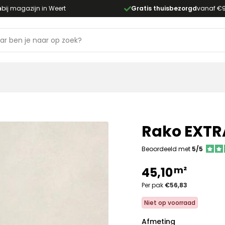
n
bij magazijn in Weert
Gratis thuisbezorgd
vanaf €
Rako EXTR
Beoordeeld met
5/5
m²
45,10
Per pak
€56,83
Niet op voorraad
Afmeting