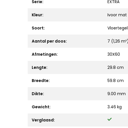
Serie:
EXTRA
Kleur:
Ivoor mat
Soort:
Vloertegel
Aantal per doos:
7 (1,26 m²
Afmetingen:
30X60
Lengte:
29.8 cm
Breedte:
59.8 cm
Dikte:
9.00 mm
Gewicht:
3.46 kg
Verglaasd: