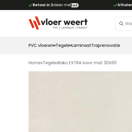
Betaal in 3
delen met
Afhale
PVC vloeren
Tegels
Laminaat
Traprenovatie
Home
Tegels
Rako EXTRA Ivoor mat 30X60