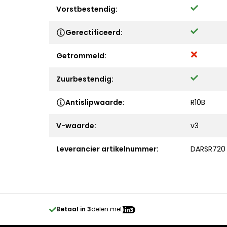
Vorstbestendig:
Gerectificeerd:
Getrommeld:
Zuurbestendig:
Antislipwaarde:
R10B
V-waarde:
v3
Leverancier artikelnummer:
DARSR720
Betaal in 3
delen met