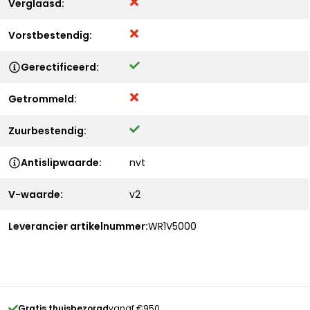
Verglaasd:
Vorstbestendig:
Gerectificeerd:
Getrommeld:
Zuurbestendig:
Antislipwaarde:
nvt
V-waarde:
v2
Leverancier artikelnummer:
WR1V5000
Gratis thuisbezorgd
vanaf €950