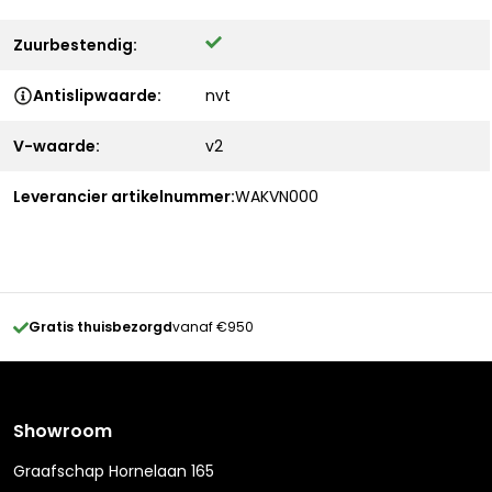
Zuurbestendig:
Antislipwaarde:
nvt
V-waarde:
v2
Leverancier artikelnummer:
WAKVN000
Gratis thuisbezorgd
vanaf €950
Showroom
Graafschap Hornelaan 165