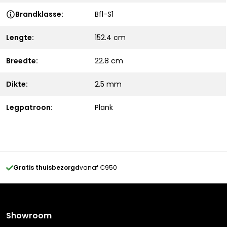
Brandklasse:
Bfl-S1
Lengte:
152.4 cm
Breedte:
22.8 cm
Dikte:
2.5 mm
Legpatroon:
Plank
Gratis thuisbezorgd
vanaf €950
Showroom