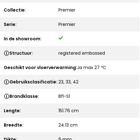
Collectie:
Premier
Serie:
Premier
In de showroom:
Structuur:
registered embossed
Geschikt voor vloerverwarming:
Ja max 27 ºC
Gebruiksclasificatie:
23, 33, 42
Brandklasse:
Bfl-S1
Lengte:
151.76 cm
Breedte:
24.13 cm
Dikte:
6 mm