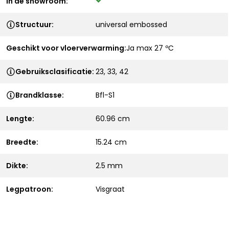
In de showroom:
Structuur:
universal embossed
Geschikt voor vloerverwarming:
Ja max 27 ºC
Gebruiksclasificatie:
23, 33, 42
Brandklasse:
Bfl-S1
Lengte:
60.96 cm
Breedte:
15.24 cm
Dikte:
2.5 mm
Legpatroon:
Visgraat