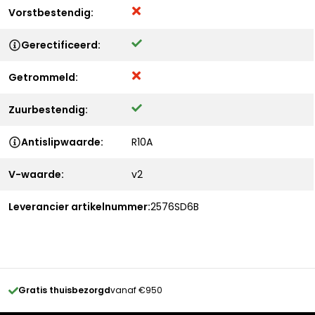
Vorstbestendig:
Gerectificeerd:
Getrommeld:
Zuurbestendig:
Antislipwaarde:
R10A
V-waarde:
v2
Leverancier artikelnummer:
2576SD6B
Gratis thuisbezorgd
vanaf €950