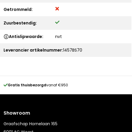
Getrommeld:
Zuurbestendig:
Antislipwaarde:
nvt
Leverancier artikelnummer:
1457BS70
Gratis thuisbezorgd
vanaf €950
Showroom
Graafschap Hornelaan 165
6001 AC Weert