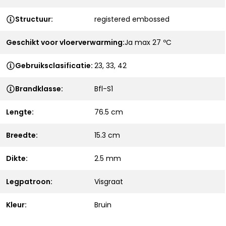
Structuur:
registered embossed
Geschikt voor vloerverwarming:
Ja max 27 ºC
Gebruiksclasificatie:
23, 33, 42
Brandklasse:
Bfl-S1
Lengte:
76.5 cm
Breedte:
15.3 cm
Dikte:
2.5 mm
Legpatroon:
Visgraat
Kleur:
Bruin