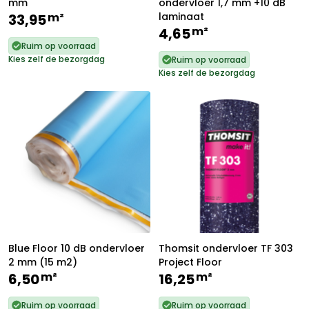
mm
ondervloer 1,7 mm +10 dB
m²
laminaat
33,95
m²
4,65
Ruim op voorraad
Kies zelf de bezorgdag
Ruim op voorraad
Kies zelf de bezorgdag
Blue Floor 10 dB ondervloer
Thomsit ondervloer TF 303
2 mm (15 m2)
Project Floor
m²
m²
6,50
16,25
Ruim op voorraad
Ruim op voorraad