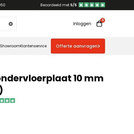
950
Beoordeeld met
5/5
Inloggen
Offerte aanvragen
Showroom
Klantenservice
ondervloerplaat 10 mm
)