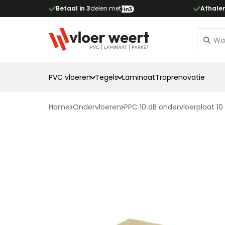
Betaal in 3
delen met
Afhale
PVC vloeren
Tegels
Laminaat
Traprenovatie
Home
Ondervloeren
PPC 10 dB ondervloerplaat 1