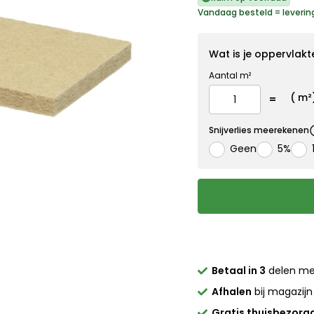
Vandaag besteld = leverin
Wat is je oppervlakt
Aantal m²
(
m²
Snijverlies meerekenen
Geen
5%
Betaal in 3
delen m
Afhalen
bij magazijn
Gratis thuisbezorg