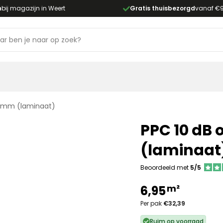
n
bij magazijn in Weert
Gratis thuisbezorgd
vanaf €
0 mm (laminaat)
PPC 10 dB 
(laminaat
Beoordeeld met
5/5
m²
6,95
Per pak
€32,39
Ruim op voorraad