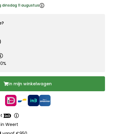
g dinsdag 11 augustus
e?
)
10%
In mijn winkelwagen
et
 in Weert
d
vanaf €950