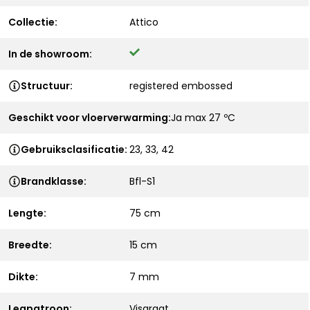
Collectie:
Attico
In de showroom:
Structuur:
registered embossed
Geschikt voor vloerverwarming:
Ja max 27 ºC
Gebruiksclasificatie:
23, 33, 42
Brandklasse:
Bfl-S1
Lengte:
75 cm
Breedte:
15 cm
Dikte:
7 mm
Legpatroon:
Visgraat