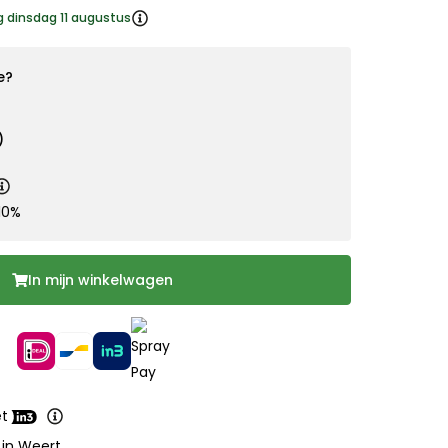
g dinsdag 11 augustus
e?
)
10%
In mijn winkelwagen
et
 in Weert