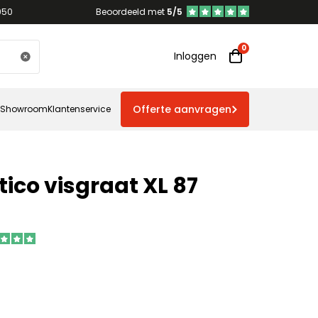
950
Beoordeeld met
5/5
Inloggen
Offerte aanvragen
Showroom
Klantenservice
tico visgraat XL 87