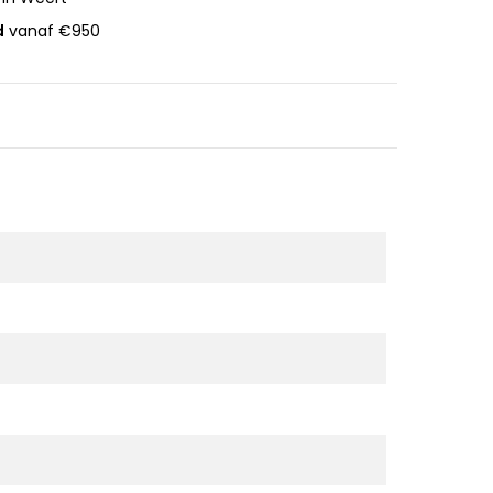
d
vanaf €950