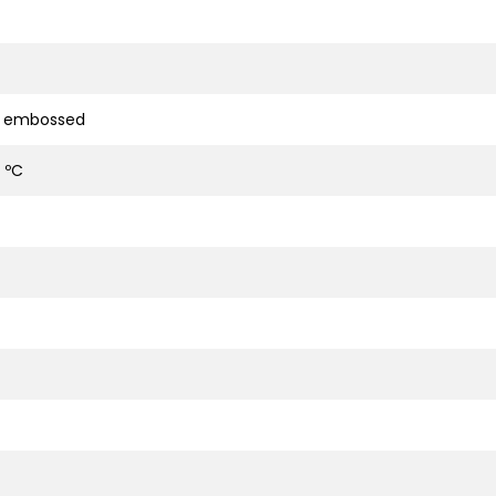
d embossed
 ºC