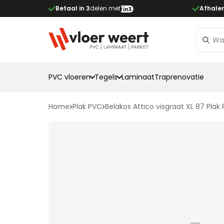
Betaal in 3
delen met
Afhale
PVC vloeren
Tegels
Laminaat
Traprenovatie
Home
Plak PVC
Belakos Attico visgraat XL 87 Plak