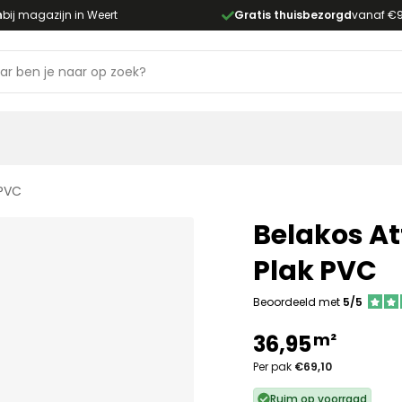
n
bij magazijn in Weert
Gratis thuisbezorgd
vanaf €
 PVC
Belakos At
Plak PVC
Beoordeeld met
5/5
m²
36,95
Per pak
€69,10
Ruim op voorraad