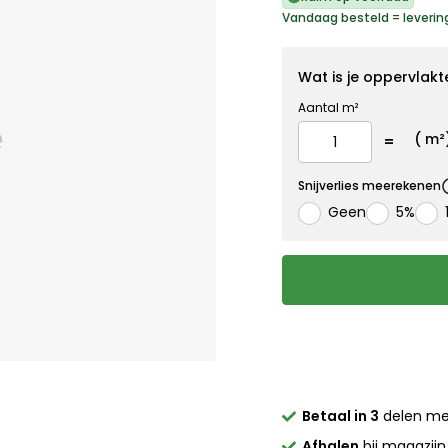
Vandaag besteld = leverin
Wat is je oppervlakt
Aantal m²
(
m²
Snijverlies meerekenen
Geen
5%
Betaal in 3
delen m
Afhalen
bij magazijn