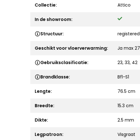
Collectie:
Attico
In de showroom:
Structuur:
registere
Geschikt voor vloerverwarming:
Ja max 27
Gebruiksclasificatie:
23, 33, 42
Brandklasse:
Bfl-S1
Lengte:
76.5 cm
Breedte:
15.3 cm
Dikte:
2.5 mm
Legpatroon:
Visgraat