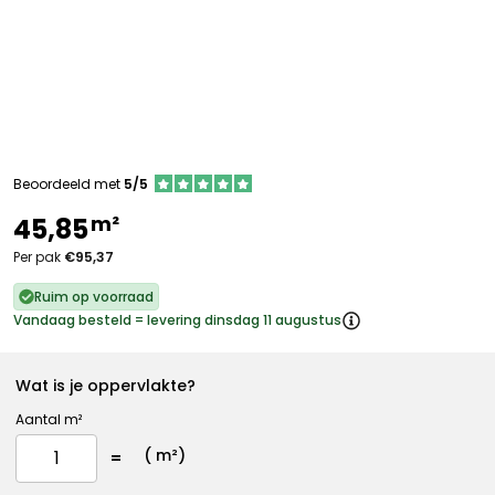
Beoordeeld met
5/5
m²
45,85
Per pak
€95,37
Ruim op voorraad
Vandaag besteld = levering dinsdag 11 augustus
Wat is je oppervlakte?
Aantal m²
(
m²)