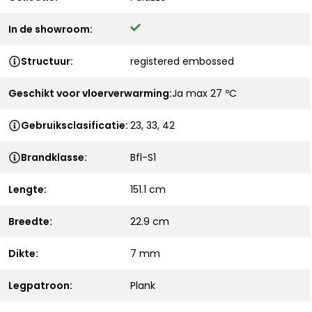
In de showroom:
Structuur:
registered embossed
Geschikt voor vloerverwarming:
Ja max 27 ºC
Gebruiksclasificatie:
23, 33, 42
Brandklasse:
Bfl-S1
Lengte:
151.1 cm
Breedte:
22.9 cm
Dikte:
7 mm
Legpatroon:
Plank