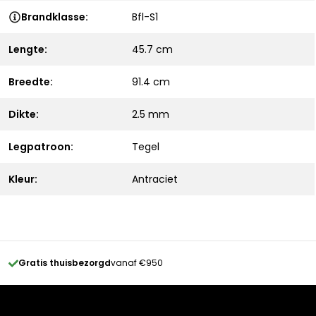
Brandklasse:
Bfl-S1
Lengte:
45.7 cm
Breedte:
91.4 cm
Dikte:
2.5 mm
Legpatroon:
Tegel
Kleur:
Antraciet
Gratis thuisbezorgd
vanaf €950