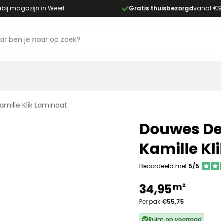
n
bij magazijn in Weert
Gratis thuisbezorgd
vanaf €
mille Klik Laminaat
Douwes De
Kamille Kl
Beoordeeld met
5/5
m²
34,95
Per pak
€55,75
Ruim op voorraad