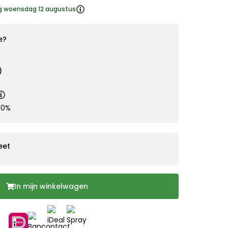
ng woensdag 12 augustus
e?
)
10%
eet
In mijn winkelwagen