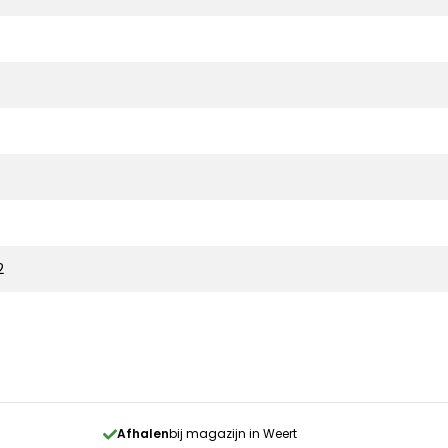
2
Afhalen
bij magazijn in Weert