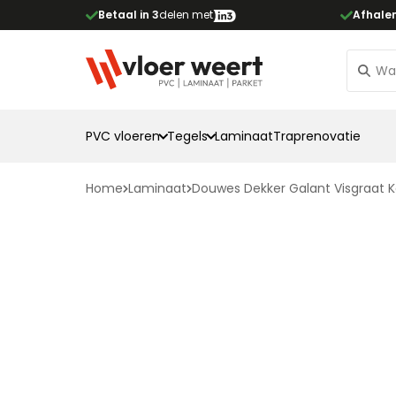
Betaal in 3
delen met
Afhale
PVC vloeren
Tegels
Laminaat
Traprenovatie
Home
Laminaat
Douwes Dekker Galant Visgraat Ka