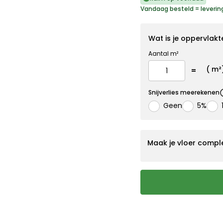
Vandaag besteld = leveri
Wat is je oppervlakt
Aantal m²
(
m²
Snijverlies meerekenen
Geen
5%
Maak je vloer compl