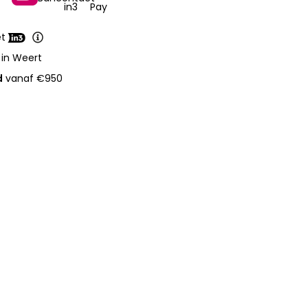
et
 in Weert
d
vanaf €950