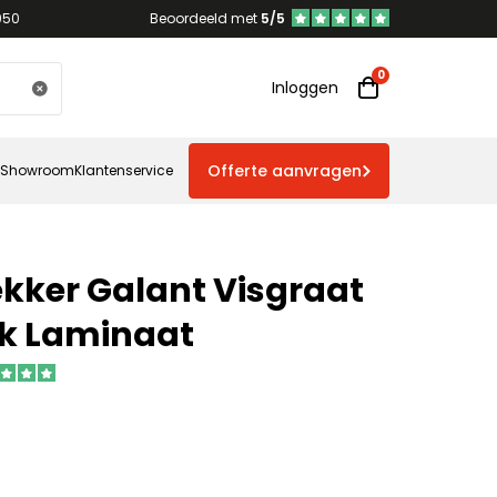
950
Beoordeeld met
5/5
Inloggen
Offerte aanvragen
Showroom
Klantenservice
kker Galant Visgraat
ik Laminaat