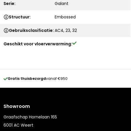
Serie:
Galant
Structuur:
Embossed
Gebruiksclasificatie:
AC4, 23, 32
Geschikt voor vloerverwarming:
Gratis thuisbezorgd
vanaf €950
Showroom
Graafschap Hornelaan 165
6001 AC Weert