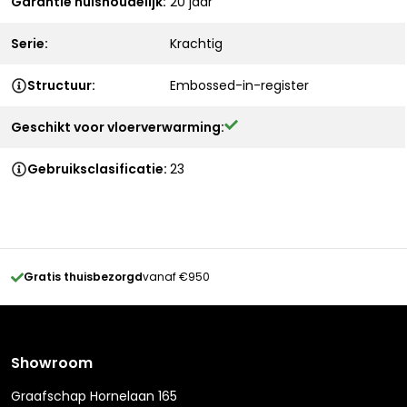
Garantie huishoudelijk:
20 jaar
Serie:
Krachtig
Structuur:
Embossed-in-register
Geschikt voor vloerverwarming:
Gebruiksclasificatie:
23
Gratis thuisbezorgd
vanaf €950
Showroom
Graafschap Hornelaan 165