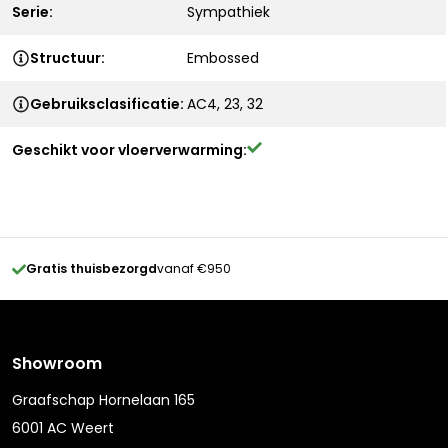
Serie:
Sympathiek
Structuur:
Embossed
Gebruiksclasificatie:
AC4, 23, 32
Geschikt voor vloerverwarming:
Gratis thuisbezorgd
vanaf €950
Showroom
Graafschap Hornelaan 165
6001 AC Weert