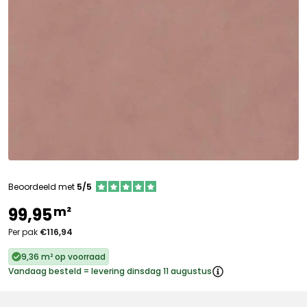
Beoordeeld met
5/5
m²
99,95
Per pak
€116,94
9,36 m² op voorraad
Vandaag besteld = levering dinsdag 11 augustus