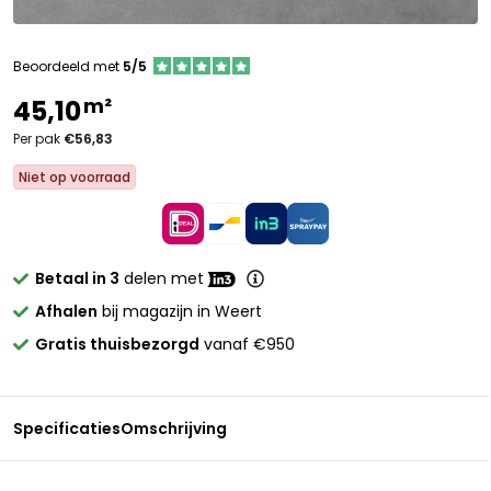
Beoordeeld met
5/5
m²
45,10
Per pak
€56,83
Niet op voorraad
Betaal in 3
delen met
Afhalen
bij magazijn in Weert
Gratis thuisbezorgd
vanaf €950
Specificaties
Omschrijving