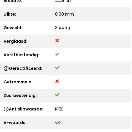
Breedte:
44.5 cm
Dikte:
8.00 mm
Gewicht:
3.44 kg
Verglaasd:
Vorstbestendig:
Gerectificeerd:
Getrommeld:
Zuurbestendig:
Antislipwaarde:
R10B
V-waarde:
v3