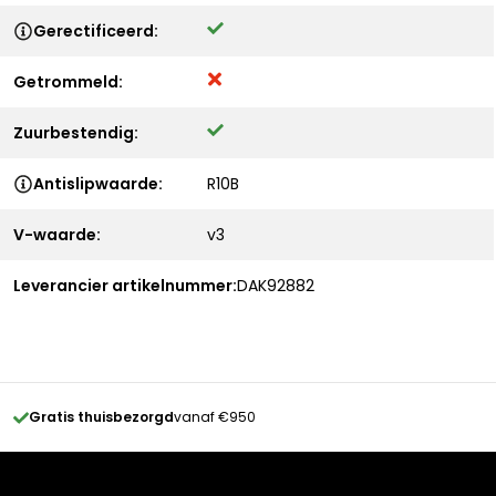
Gerectificeerd:
Getrommeld:
Zuurbestendig:
Antislipwaarde:
R10B
V-waarde:
v3
Leverancier artikelnummer:
DAK92882
Gratis thuisbezorgd
vanaf €950