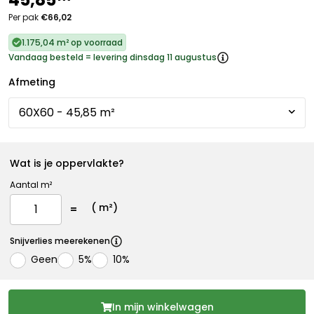
Per pak
€66,02
1.175,04 m² op voorraad
Vandaag besteld = levering dinsdag 11 augustus
Afmeting
Wat is je oppervlakte?
Aantal m²
(
m²)
Snijverlies meerekenen
Geen
5%
10%
In mijn winkelwagen