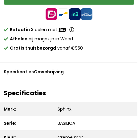
Betaal in 3
delen met
Afhalen
bij magazijn in Weert
Gratis thuisbezorgd
vanaf €950
Specificaties
Omschrijving
Specificaties
Merk:
Sphinx
Serie:
BASILICA
Kleur:
Creme mat