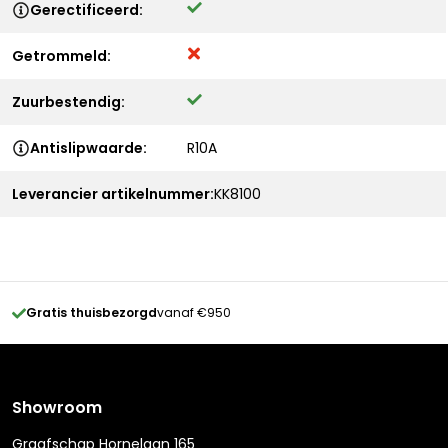
Gerectificeerd:
Getrommeld:
Zuurbestendig:
Antislipwaarde:
R10A
Leverancier artikelnummer:
KK8100
Gratis thuisbezorgd
vanaf €950
Showroom
Graafschap Hornelaan 165