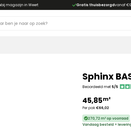
n
bij magazijn in Weert
Gratis thuisbezorgd
vanaf €
Sphinx BAS
Beoordeeld met
5/5
m²
45,85
Per pak
€66,02
270,72 m² op voorraad
Vandaag besteld = leverin