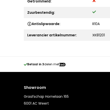
Getrommeld:
Zuurbestendig:
Antislipwaarde:
R10A
Leverancier artikelnummer:
XK81201
Betaal in 3
delen met
Showroom
Graafschap Hornelaan 165
6001 AC Weert