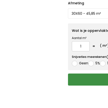
Afmeting
Wat is je oppervlakt
Aantal m²
(
m²
Snijverlies meerekenen
Geen
5%