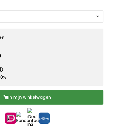
e?
)
10%
In mijn winkelwagen