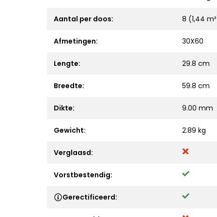
Aantal per doos:
8 (1,44 m²
Afmetingen:
30X60
Lengte:
29.8 cm
Breedte:
59.8 cm
Dikte:
9.00 mm
Gewicht:
2.89 kg
Verglaasd:
Vorstbestendig:
Gerectificeerd: