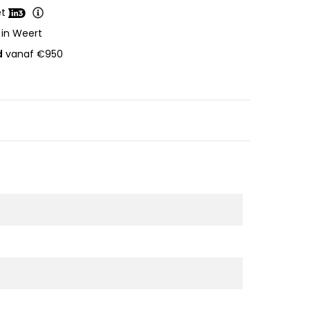
et
 in Weert
d
vanaf €950