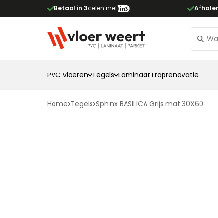
Betaal in 3
delen met
Afhale
PVC vloeren
Tegels
Laminaat
Traprenovatie
Home
Tegels
Sphinx BASILICA Grijs mat 30X60