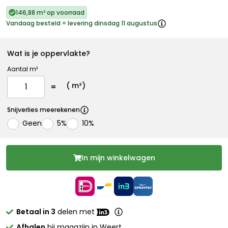
146,88 m² op voorraad
Vandaag besteld = levering dinsdag 11 augustus
Wat is je oppervlakte?
Aantal m²
(
m²)
Snijverlies meerekenen
Geen
5%
10%
In mijn winkelwagen
Betaal in 3
delen met
Afhalen
bij magazijn in Weert