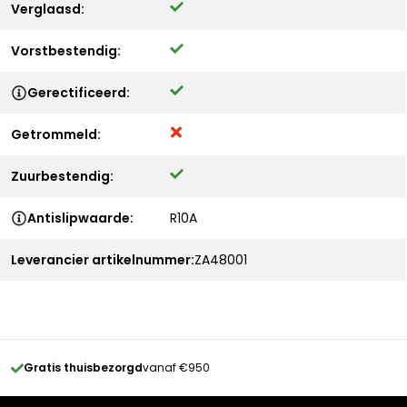
Verglaasd:
Vorstbestendig:
Gerectificeerd:
Getrommeld:
Zuurbestendig:
Antislipwaarde:
R10A
Leverancier artikelnummer:
ZA48001
Gratis thuisbezorgd
vanaf €950