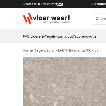
Betaal in 3
delen met
Afhale
PVC vloeren
Tegels
Laminaat
Traprenovatie
Home
Tegels
Sphinx EARTH Bruin mat 100X100