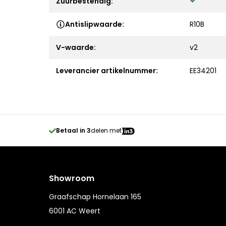
Zuurbestendig:
Antislipwaarde:
R10B
V-waarde:
v2
Leverancier artikelnummer:
EE34201
Betaal in 3
delen met
Showroom
Graafschap Hornelaan 165
6001 AC Weert