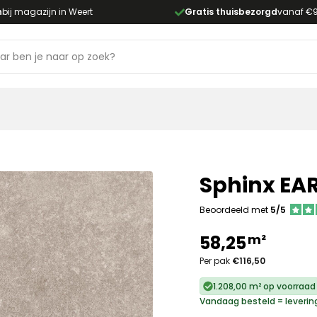
n
bij magazijn in Weert
Gratis thuisbezorgd
vanaf €
Sphinx EAR
Beoordeeld met
5/5
m²
58,25
Per pak
€116,50
1.208,00 m² op voorraad
Vandaag besteld = leverin