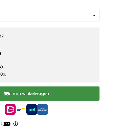
e?
)
10%
In mijn winkelwagen
et