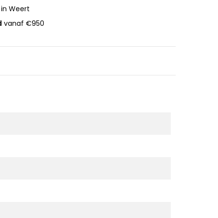
 in Weert
d
vanaf €950