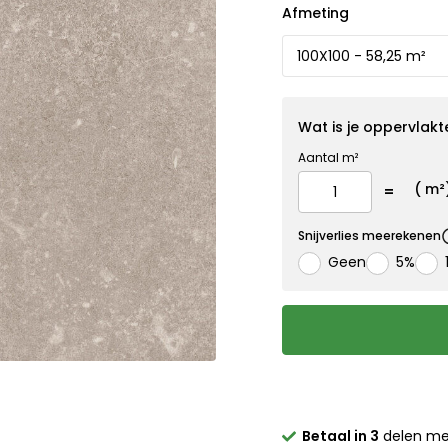
Afmeting
Wat is je oppervlakt
Aantal m²
(
m²
Snijverlies meerekenen
Geen
5%
Betaal in 3
delen m