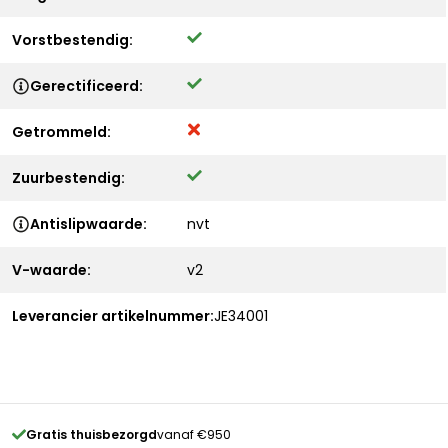
Vorstbestendig:
Gerectificeerd:
Getrommeld:
Zuurbestendig:
Antislipwaarde:
nvt
V-waarde:
v2
Leverancier artikelnummer:
JE34001
Gratis thuisbezorgd
vanaf €950