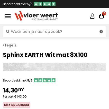
Beoordeeld met
5/5
Tegels
Sphinx EARTH Wit mat 8X100
Beoordeeld met
5/5
m¹
14,30
Per pak
€143,00
Niet op voorraad