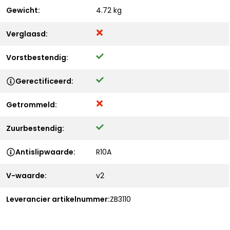
Gewicht:
4.72 kg
Verglaasd:
Vorstbestendig:
Gerectificeerd:
Getrommeld:
Zuurbestendig:
Antislipwaarde:
R10A
V-waarde:
v2
Leverancier artikelnummer:
ZB3110