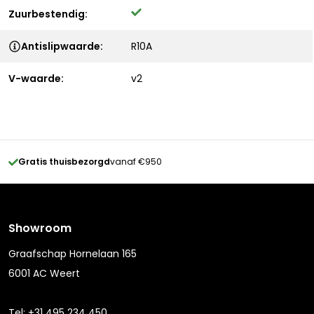
Zuurbestendig:
Antislipwaarde:
R10A
V-waarde:
v2
Gratis thuisbezorgd
vanaf €950
Showroom
Graafschap Hornelaan 165
6001 AC Weert
Tel:
+31 495 234 450