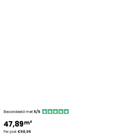
Beoordeeld met
5/5
m²
47,89
Per pak
€68,96