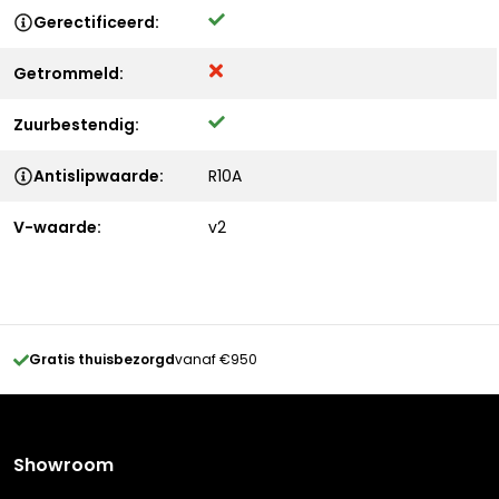
Gerectificeerd:
Getrommeld:
Zuurbestendig:
Antislipwaarde:
R10A
V-waarde:
v2
Gratis thuisbezorgd
vanaf €950
Showroom