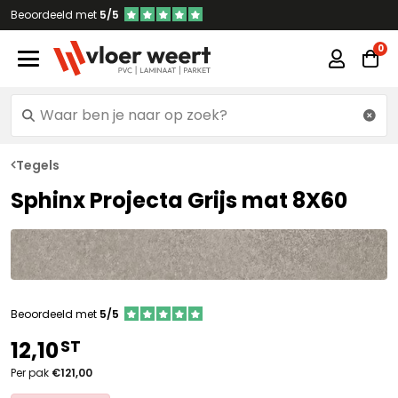
Beoordeeld met
5/5
Tegels
Sphinx Projecta Grijs mat 8X60
Beoordeeld met
5/5
ST
12,10
Per pak
€121,00