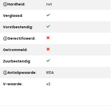
Hardheid:
nvt
Verglaasd:
Vorstbestendig:
Gerectificeerd:
Getrommeld:
Zuurbestendig:
Antislipwaarde:
R10A
V-waarde:
v2