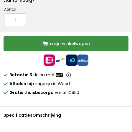
Aantal nodig?
Aantal
In mijn winkelwagen
Betaal in 3
delen met
Afhalen
bij magazijn in Weert
Gratis thuisbezorgd
vanaf €950
Specificaties
Omschrijving