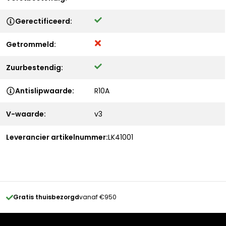
Gerectificeerd:
Getrommeld:
Zuurbestendig:
Antislipwaarde:
R10A
V-waarde:
v3
Leverancier artikelnummer:
LK41001
Gratis thuisbezorgd
vanaf €950