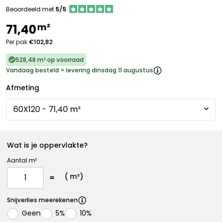
Beoordeeld met
5/5
m²
71,40
Per pak
€102,82
528,48 m² op voorraad
Vandaag besteld = levering dinsdag 11 augustus
Afmeting
Wat is je oppervlakte?
Aantal m²
(
m²)
Snijverlies meerekenen
Geen
5%
10%