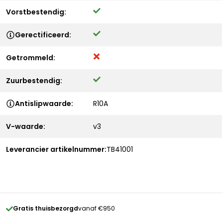
Vorstbestendig:
Gerectificeerd:
Getrommeld:
Zuurbestendig:
Antislipwaarde:
R10A
V-waarde:
v3
Leverancier artikelnummer:
TB41001
Gratis thuisbezorgd
vanaf €950